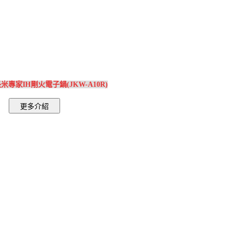
米專家IH剛火電子鍋(JKW-A10R)