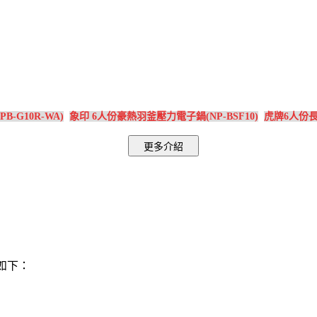
-G10R-WA)
象印 6人份豪熱羽釜壓力電子鍋(NP-BSF10)
虎牌6人份長
紹如下：