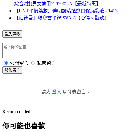
綜合7雙(男女適用)C93002-A【最新特惠】
【UNT平價藥妝】傳明酸清透煥白保濕乳液 - 1413
【仙德曼】琺瑯雪平鍋 SV318【心得。勸敗】
載入更多
公開留言
私密留言
發佈留言
請先
登入
以發表留言。
Recommended
你可能也喜歡