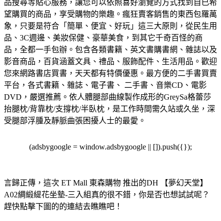
品搜尋等貼心服務，讓您可以依照喜好瀏覽的方式找到自已希
望購買的商品，享受購物的樂趣。
瘋狂賣客銷售的東西包羅萬
象，只要是符合「簡單、便宜、好玩」這三大原則，從民生用
品、3C週邊、美妝保健、豪華美食，到其它千奇百怪的商
品，全都一手包辦。
包含各類書籍、英文書購書網、雜誌以及
影音商品，百貨涵蓋文具、禮品、服飾配件、生活用品。歡迎
您來網路書店買書，天天都有特價優惠。
最方便的二手書買賣
平台，各式書籍、雜誌、電子書、 二手書、音樂CD、電影
DVD，嚴選推薦。
依人體腿部曲線製作成形的GreySa格蕾莎
抬腿枕/背靠枕/支撐枕/半臥枕，是工作時間需久站或久坐，深
受腿部浮腫及靜脈曲張困擾人士的最愛。
(adsbygoogle = window.adsbygoogle || []).push({});
言歸正傳，這次 ET Mall 東森購物 推出的DH 【夢幻天堂】
A02綢緞緹花坐墊-三入組真的很不錯，你是否也想試試呢？
趕快點擊下圖的的連結去瞧瞧吧！