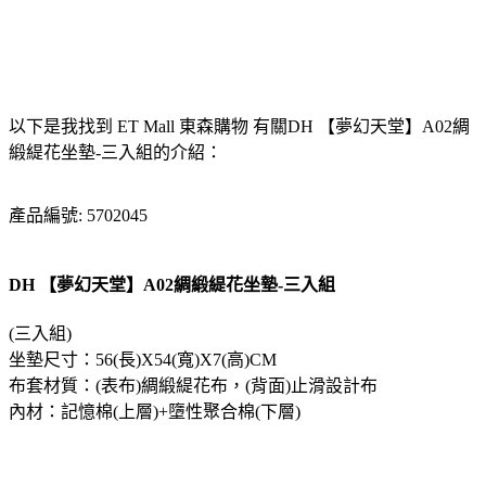
以下是我找到 ET Mall 東森購物 有關DH 【夢幻天堂】A02綢
緞緹花坐墊-三入組的介紹：
產品編號: 5702045
DH 【夢幻天堂】A02綢緞緹花坐墊-三入組
(三入組)
坐墊尺寸：56(長)X54(寬)X7(高)CM
布套材質：(表布)綢緞緹花布，(背面)止滑設計布
內材：記憶棉(上層)+墮性聚合棉(下層)