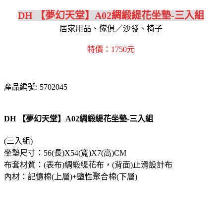
DH 【夢幻天堂】A02綢緞緹花坐墊-三入組
居家用品、傢俱／沙發、椅子
特價：1750元
產品編號: 5702045
DH 【夢幻天堂】A02綢緞緹花坐墊-三入組
(三入組)
坐墊尺寸：56(長)X54(寬)X7(高)CM
布套材質：(表布)綢緞緹花布，(背面)止滑設計布
內材：記憶棉(上層)+墮性聚合棉(下層)