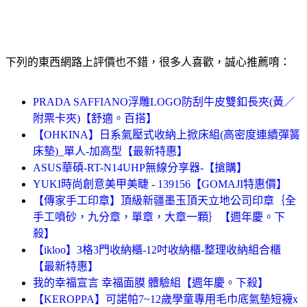
下列的東西網路上評價也不錯，很多人喜歡，誠心推薦唷：
PRADA SAFFIANO浮雕LOGO防刮牛皮雙釦長夾(黃／
附票卡夾)【舒適。百搭】
【OHKINA】日系氣壓式收納上掀床組(高密度連續彈簧
床墊)_單人-加高型【最新特惠】
ASUS華碩-RT-N14UHP無線分享器-【搶購】
YUKI時尚創意美甲美睫 - 139156【GOMAJI特惠價】
【傳家手工印章】頂級新疆墨玉頂天立地公司印章｛全
手工噴砂，九分章，單章，大章一顆｝【週年慶。下
殺】
【ikloo】3格3門收納櫃-12吋收納櫃-整理收納組合櫃
【最新特惠】
我的幸福宣言 幸福面膜 體驗組【週年慶。下殺】
【KEROPPA】可諾帕7~12歲學童專用毛巾底氣墊短襪x