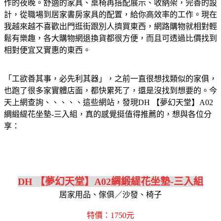
作的夜晚。舒適的家具、桌椅再搭配展示、收納架，完善的設
計，從職場到居家書房家具的配置，給你高效率的工作。現在
我越來越不喜歡出門逛街跟別人擠買東西，網路購物就相對輕
鬆有樂趣，各大購物網退換貨都很方便，而且可透過比價找到
相對便宜又實惠的東西。
「工欲善其事，必先利其器」，之前一直很想找類似的家俱，
也跑了很多家實體店面，都快累死了，還是沒找到想要的。今
天上網查詢、、、、、這些網站，發現DH 【夢幻天堂】A02
綢緞緹花坐墊-三入組，真的感覺挺值得推薦的，想與各位分
享：
DH 【夢幻天堂】A02綢緞緹花坐墊-三入組
居家用品、傢俱／沙發、椅子
特價：1750元