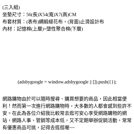
(三入組)
坐墊尺寸：56(長)X54(寬)X7(高)CM
布套材質：(表布)綢緞緹花布，(背面)止滑設計布
內材：記憶棉(上層)+墮性聚合棉(下層)
(adsbygoogle = window.adsbygoogle || []).push({});
網路購物由於可以隨時搜尋、購買想要的商品，因此相當便
利！然而第一次進行網路購物時，大多數的人都會感到些許不
安。在此為各位介紹我比較常去逛可安心享受網路購物的網
站，網路人事、管銷等成本低，又不定期舉辦促銷活動，常常
有優惠商品可挑，記得去逛逛喔~~