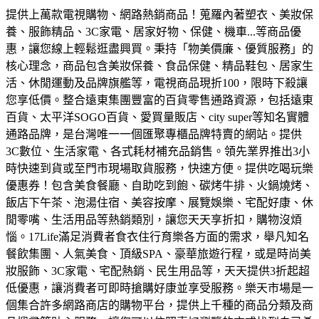
提供上萬款電視購物、網路熱銷商品！蒐羅內著塑衣、美妝保
養、服飾精品、3C家電、居家好物、保健、機車...等商品優
惠，讓您線上輕鬆逛盡興買。
秉持「物美價廉、優質服務」的
核心理念，商品包含美妝保養、食品保健、精品鞋包、居家生
活、休閒運動及品牌旗艦等，電視商品現折100，限時下殺讓
您享低價。
整合遠東集團豐富的百貨零售通路資源，包括遠東
百貨、太平洋SOGO百貨、愛買量販店、city super等知名實體
通路品牌，是台灣唯一一個匯聚專櫃品牌特賣的網站。
提供
3C數位、生活家電、各式耗材補充品銷售。領先業界推出3小
時快速到貨或至門市現場取貨服務，快速方便。
提供吃喝玩樂
優惠券！包含美食餐廳、自助吃到飽、碳烤牛排、火鍋燒烤、
飯店下午茶、泡湯住宿、美容按摩、展覽娛樂、宅配好康、休
閒零嘴、生活用品等熱銷類別，讓您天天享折扣，購物沒煩
惱。
17Life滿足消費者食衣住行育樂各方面的需求，舉凡知名
餐飲集團、人氣美食、頂級SPA、豪華旅遊行程，或是時尚美
妝服飾、3C家電、宅配熱銷、民生用品等，天天提供3折起超
低優惠，讓消費者可即時搶購好康並享受服務。
樂天市場是一
個集合許多網路商店的購物平台，提供上千種的商品分類及商