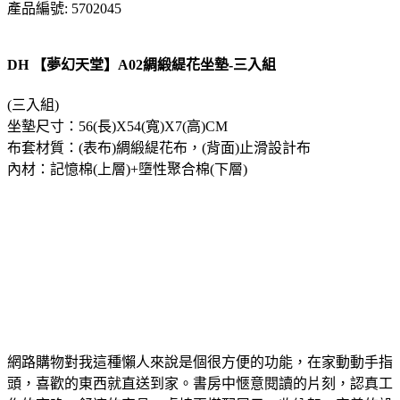
產品編號: 5702045
DH 【夢幻天堂】A02綢緞緹花坐墊-三入組
(三入組)
坐墊尺寸：56(長)X54(寬)X7(高)CM
布套材質：(表布)綢緞緹花布，(背面)止滑設計布
內材：記憶棉(上層)+墮性聚合棉(下層)
網路購物對我這種懶人來說是個很方便的功能，在家動動手指
頭，喜歡的東西就直送到家。書房中愜意閱讀的片刻，認真工